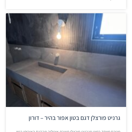
גרניט פורצלן דגם בטון אפור בהיר – דורון
מטבח מיוחד במינו מגרניט פורצלן תוצרת איטליה מהדגם האיכותי בטון