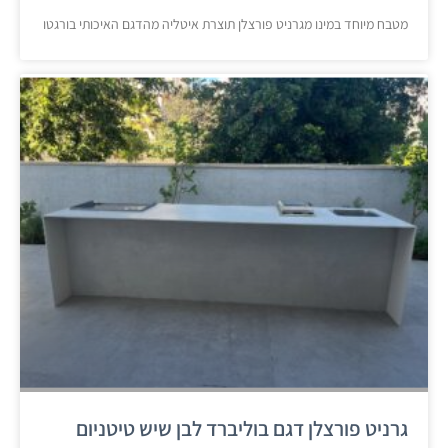
מטבח מיוחד במינו מגרניט פורצלן תוצרת איטליה מהדגם האיכותי בורגטו
גרניט פורצלן דגם בוליברד לבן שיש טיטניום