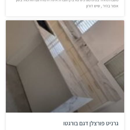
אפור בהיר , שיש דורון
גרניט פורצלן דגם בורגטו