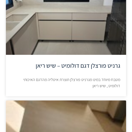
גרניט פורצלן דגם דולומיט – שיש ריאן
מטבח מיוחד במינו מגרניט פורצלן תוצרת איטליה מהדגם האיכותי
דולומיט , שיש ריאן