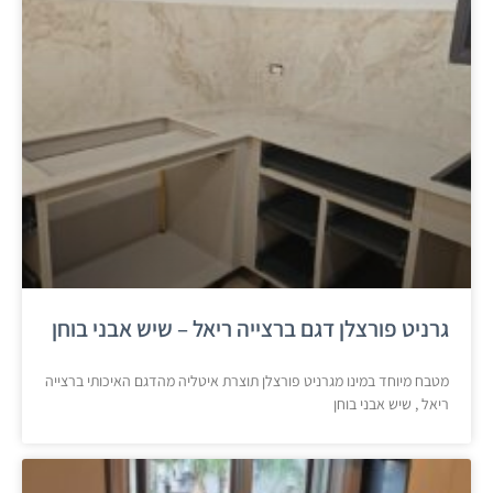
גרניט פורצלן דגם ברצייה ריאל – שיש אבני בוחן
מטבח מיוחד במינו מגרניט פורצלן תוצרת איטליה מהדגם האיכותי ברצייה
ריאל , שיש אבני בוחן